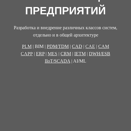
ПРЕДПРИЯТИЙ
Разработка и внедрение различных классов систем,
отдельно и в общей архитектуре
PLM
| BIM |
PDM/TDM
|
CAD
|
CAE
|
CAM
CAPP
|
ERP
|
MES
|
CRM
|
IETM
|
DWH/ESB
IIoT/SCADA
| AI/ML